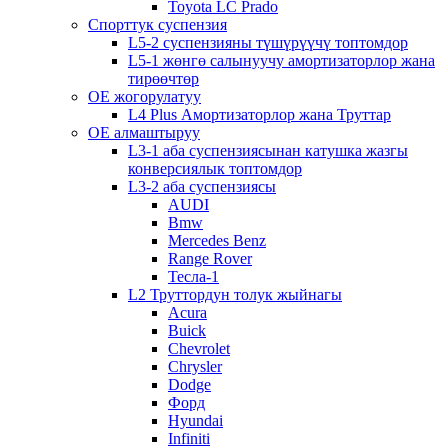
Toyota LC Prado
Спорттук суспензия
L5-2 суспензияны түшүрүүчү топтомдор
L5-1 жөнгө салынуучу амортизаторлор жана
тирөөчтөр
OE жогорулатуу
L4 Plus Амортизаторлор жана Труттар
OE алмаштыруу
L3-1 аба суспензиясынан катушка жазгы
конверсиялык топтомдор
L3-2 аба суспензиясы
AUDI
Bmw
Mercedes Benz
Range Rover
Тесла-1
L2 Труттордун толук жыйнагы
Acura
Buick
Chevrolet
Chrysler
Dodge
Форд
Hyundai
Infiniti