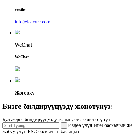
скайп
info@leacree.com
WeChat
WeChat
Жогорку
Бизге билдирүүңүздү жөнөтүңүз:
Бул жерге билдирүүңүздү жазып, бизге жөнөтүңүз
Издөө үчүн enter баскычын же
жабуу үчүн ESC баскычын басыңыз