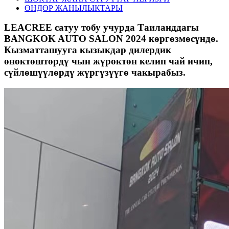
ӨНДӨР ЖАНЫЛЫКТАРЫ
LEACREE сатуу тобу учурда Таиланддагы
BANGKOK AUTO SALON 2024 көргөзмөсүндө.
Кызматташууга кызыкдар дилердик
өнөктөштөрдү чын жүрөктөн келип чай ичип,
сүйлөшүүлөрдү жүргүзүүгө чакырабыз.