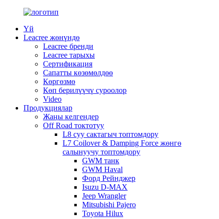
Үй
Leacree жөнүндө
Leacree бренди
Leacree тарыхы
Сертификация
Сапатты көзөмөлдөө
Көргөзмө
Көп берилүүчү суроолор
Video
Продукциялар
Жаңы келгендер
Off Road токтотуу
L8 суу сактагыч топтомдору
L7 Coilover & Damping Force жөнгө
салынуучу топтомдору
GWM танк
GWM Haval
Форд Рейнджер
Isuzu D-MAX
Jeep Wrangler
Mitsubishi Pajero
Toyota Hilux