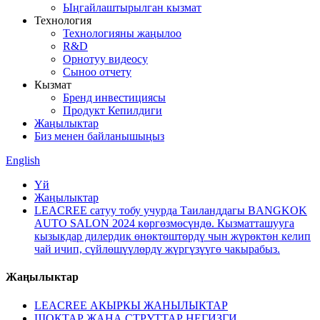
Ыңгайлаштырылган кызмат
Технология
Технологияны жаңылоо
R&D
Орнотуу видеосу
Сыноо отчету
Кызмат
Бренд инвестициясы
Продукт Кепилдиги
Жаңылыктар
Биз менен байланышыңыз
English
Үй
Жаңылыктар
LEACREE сатуу тобу учурда Таиланддагы BANGKOK
AUTO SALON 2024 көргөзмөсүндө. Кызматташууга
кызыкдар дилердик өнөктөштөрдү чын жүрөктөн келип
чай ичип, сүйлөшүүлөрдү жүргүзүүгө чакырабыз.
Жаңылыктар
LEACREE АКЫРКЫ ЖАНЫЛЫКТАР
ШОКТАР ЖАНА СТРУТТАР НЕГИЗГИ