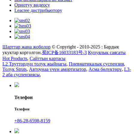
Орнотуу видеосу
Leacree дистрибьютору
Шарттар жана жоболор
© Copyright - 2010-2025 : Бардык
укуктар корголгон.
蜀ICP备16033183号-3
Купуялык саясаты
Hot Products
,
Сайттын картасы
L2 Труттордун толук жыйнагы
,
Пневматикалык суспензия
,
Толук Struts
,
Автоунаа үчүн амортизатор
,
Асма бөлүктөрү
,
L3-
2 аба суспензиясы
,
Телефон
Телефон
+86-28-6598-8159