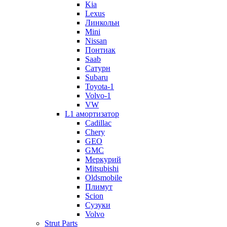
Kia
Lexus
Линкольн
Mini
Nissan
Понтиак
Saab
Сатурн
Subaru
Toyota-1
Volvo-1
VW
L1 амортизатор
Cadillac
Chery
GEO
GMC
Меркурий
Mitsubishi
Oldsmobile
Плимут
Scion
Сузуки
Volvo
Strut Parts