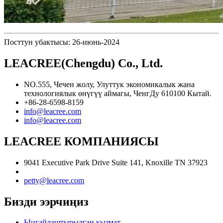
Посттун убактысы: 26-июнь-2024
LEACREE(Chengdu) Co., Ltd.
NO.555, Чечен жолу, Улуттук экономикалык жана
технологиялык өнүгүү аймагы, ЧенгДу 610100 Кытай.
+86-28-6598-8159
info@leacree.com
info@leacree.com
LEACREE КОМПАНИЯСЫ
9041 Executive Park Drive Suite 141, Knoxille TN 37923
petty@leacree.com
Бизди ээрчиңиз
Ыңгайлаштырылган кызмат