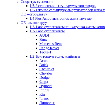
Спорттук суспензия
L5-2 суспензияны түшүрүүчү топтомдор
L5-1 жөнгө салынуучу амортизаторлор жана 
OE жогорулатуу
L4 Plus Амортизаторлор жана Труттар
OE алмаштыруу
L3-1 аба суспензиясынан катушка жазгы кон
L3-2 аба суспензиясы
AUDI
Bmw
Mercedes Benz
Range Rover
Тесла-1
L2 Труттордун толук жыйнагы
Acura
Buick
Chevrolet
Chrysler
Dodge
Форд
Hyundai
Infiniti
Kia
Lexus
Линкольн