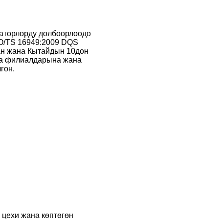
торлорду долбоорлоодо
O/TS 16949:2009 DQS
ан жана Кытайдын 10дон
а филиалдарына жана
гон.
цехи жана көптөгөн