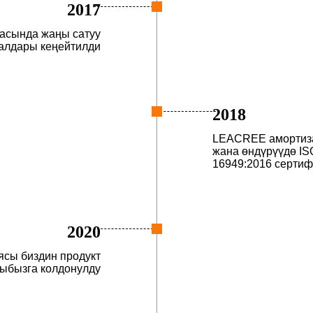
2017
асында жаңы сатуу
алдары кеңейтилди
2018
LEACREE амортиза
жана өндүрүүдө IS
16949:2016 сертиф
2020
ясы биздин продукт
ыбызга колдонулду