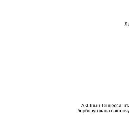
Ли
АКШнын Теннесси шт
борборун жана сактооч