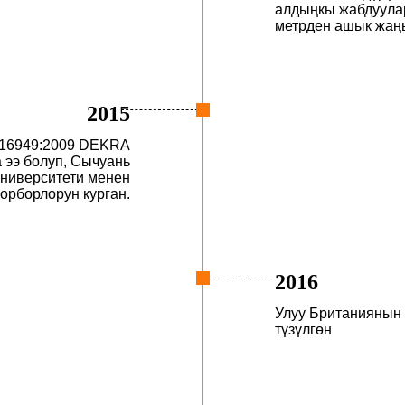
алдыңкы жабдуула
метрден ашык жаң
2015
16949:2009 DEKRA
 ээ болуп, Сычуань
университети менен
орборлорун курган.
2016
Улуу Британиянын 
түзүлгөн