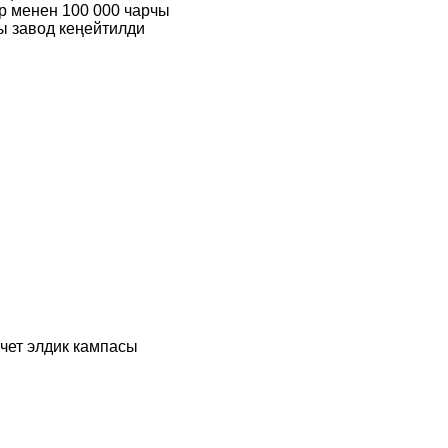
р менен 100 000 чарчы
ы завод кеңейтилди
чет элдик кампасы