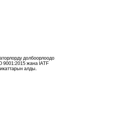
торлорду долбоорлоодо
O 9001:2015 жана IATF
икаттарын алды.