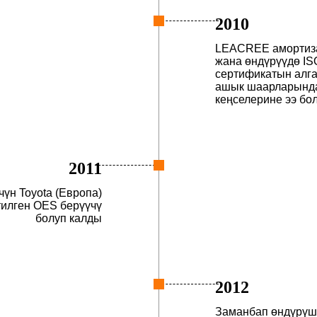
2010
LEACREE амортиза
жана өндүрүүдө IS
сертификатын алг
ашык шаарларынд
кеңселерине ээ бол
2011
үн Toyota (Европа)
итилген OES берүүчү
болуп калды
2012
Заманбап өндүрүш 