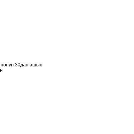
йнөнүн 30дан ашык
ан