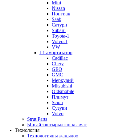
Mini
Nissan
Понтиак
Saab
Сатурн
Subaru
Toyota-1
Volvo-1
VW
L1 амортизатор
Cadillac
Chery
GEO
GMC
Меркурий
Mitsubishi
Oldsmobile
Плимут
Scion
Сузуки
Volvo
Strut Parts
Ыңгайлаштырылган кызмат
Технология
Технологияны жаңылоо