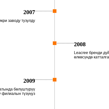
2007
кри заводу тузулду
2008
Leacree бренди дү
өлкөсүндө катталг
2009
атында бөлүштүрүү
у филиалын түзүңүз