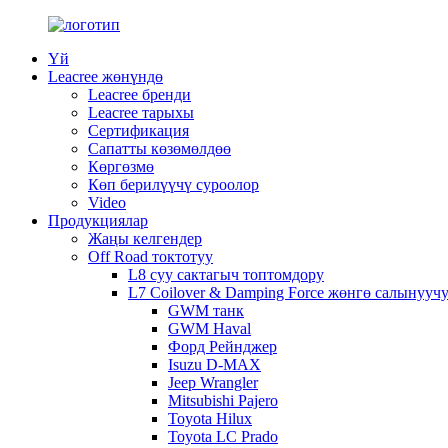
Үй
Leacree жөнүндө
Leacree бренди
Leacree тарыхы
Сертификация
Сапатты көзөмөлдөө
Көргөзмө
Көп берилүүчү суроолор
Video
Продукциялар
Жаңы келгендер
Off Road токтотуу
L8 суу сактагыч топтомдору
L7 Coilover & Damping Force жөнгө салынууч
GWM танк
GWM Haval
Форд Рейнджер
Isuzu D-MAX
Jeep Wrangler
Mitsubishi Pajero
Toyota Hilux
Toyota LC Prado