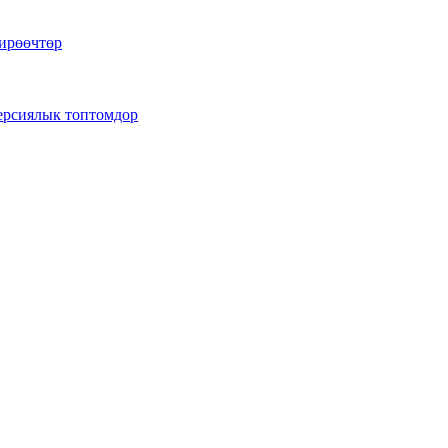
тирөөчтөр
версиялык топтомдор