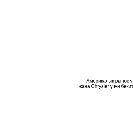
Америкалык рынок үч
жана Chrysler үчүн бек