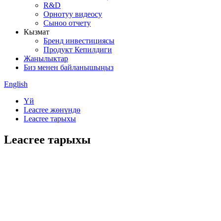
R&D
Орнотуу видеосу
Сыноо отчету
Кызмат
Бренд инвестициясы
Продукт Кепилдиги
Жаңылыктар
Биз менен байланышыңыз
English
Үй
Leacree жөнүндө
Leacree тарыхы
Leacree тарыхы