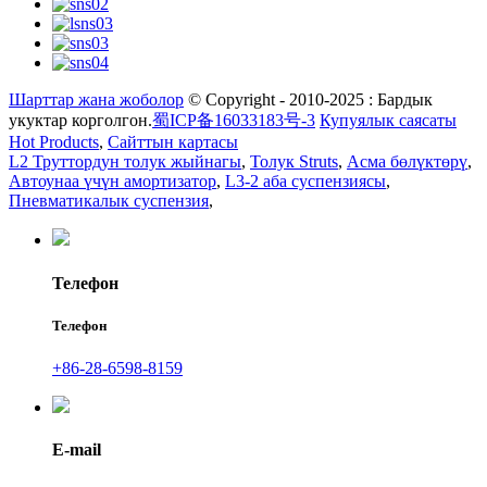
Шарттар жана жоболор
© Copyright - 2010-2025 : Бардык
укуктар корголгон.
蜀ICP备16033183号-3
Купуялык саясаты
Hot Products
,
Сайттын картасы
L2 Труттордун толук жыйнагы
,
Толук Struts
,
Асма бөлүктөрү
,
Автоунаа үчүн амортизатор
,
L3-2 аба суспензиясы
,
Пневматикалык суспензия
,
Телефон
Телефон
+86-28-6598-8159
E-mail