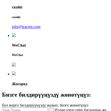
скайп
скайп
info@leacree.com
WeChat
WeChat
Жогорку
Бизге билдирүүңүздү жөнөтүңүз:
Бул жерге билдирүүңүздү жазып, бизге жөнөтүңүз
Издөө үчүн enter баскычын же