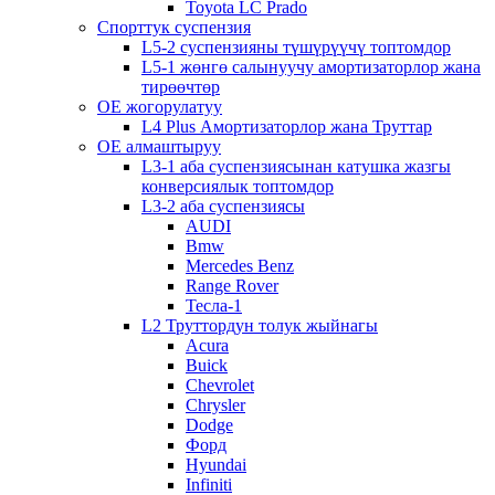
Toyota LC Prado
Спорттук суспензия
L5-2 суспензияны түшүрүүчү топтомдор
L5-1 жөнгө салынуучу амортизаторлор жана
тирөөчтөр
OE жогорулатуу
L4 Plus Амортизаторлор жана Труттар
OE алмаштыруу
L3-1 аба суспензиясынан катушка жазгы
конверсиялык топтомдор
L3-2 аба суспензиясы
AUDI
Bmw
Mercedes Benz
Range Rover
Тесла-1
L2 Труттордун толук жыйнагы
Acura
Buick
Chevrolet
Chrysler
Dodge
Форд
Hyundai
Infiniti