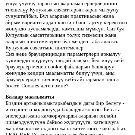
ушул үчүнчү тараптын жарнама серверлеринин
тиешелүү Купуялык саясаттарын карап чыгууну
сунуштайбыз. Бул алардын практикасын жана
айрым варианттардан кантип баш тартуу керектиги
жөнүндө нускамаларды камтышы мүмкүн. Сиз бул
Купуялык саясаттарынын толук тизмесин жана
алардын шилтемелерин бул жерден таба аласыз:
Купуялык саясатына шилтемелер.
Сиз жеке браузериңиздин параметрлери аркылуу
кукилерди өчүрүүнү тандай аласыз. Белгилүү веб-
браузерлер менен cookie файлдарын башкаруу
жөнүндө кеңири маалыматты билүү үчүн, аны
браузерлердин тиешелүү веб-сайттарынан тапса
болот. Cookies деген эмне?
Балдар маалыматы
Биздин артыкчылыктарыбыздын дагы бир бөлүгү -
интернетти колдонууда балдарды коргоо. Биз ата-
энелерди жана камкорчуларды алардын онлайн
ишмердүүлүгүнө байкоо жүргүзүүгө, катышууга
жана/же көзөмөлдөөгө жана жетектөөгө чакырабыз.
LEACREE 13 жашка чыга элек балдардан