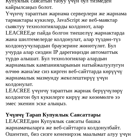
Купуялык саясатын табуу үчүн бул тизмеден
кайрылсаңыз болот.
Үчүнчү тараптын жарнама серверлери же жарнама
тармактары кукилер, JavaScript же веб-маяктар
сыяктуу технологияларды колдонот, алар
LEACREEде пайда болгон тиешелүү жарнактарда
жана шилтемелерде колдонулат, алар түздөн-түз
колдонуучулардын браузерине жөнөтүлөт. Бул
учурда алар сиздин IP дарегиңизди автоматтык
түрдө алышат. Бул технологиялар алардын
жарнамалык кампанияларынын натыйжалуулугун
өлчөө жана/же сиз кирген веб-сайттарда көрүүчү
жарнамалык мазмунду жекелештирүү үчүн
колдонулат.
LEACREE үчүнчү тараптын жарнак берүүчүлөрү
колдонгон бул кукилерге кирүү же көзөмөлгө ээ
эмес экенин эске алыңыз.
Үчүнчү Тарап Купуялык Саясаттары
LEACREEдин Купуялык саясаты башка
жарнамачыларга же веб-сайттарга колдонулбайт.
Ошентип, биз сизге кененирээк маалымат алуу үчүн