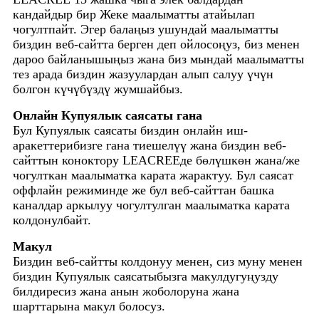
кандайдыр бир Жеке маалыматты атайылап
чогултпайт. Эгер балаңыз ушундай маалыматты
биздин веб-сайтта берген деп ойлосоңуз, биз менен
дароо байланышыңыз жана биз мындай маалыматты
тез арада биздин жазуулардан алып салуу үчүн
болгон күчүбүздү жумшайбыз.
Онлайн Купуялык саясаты гана
Бул Купуялык саясаты биздин онлайн иш-
аракеттерибизге гана тиешелүү жана биздин веб-
сайттын коноктору LEACREEде бөлүшкөн жана/же
чогулткан маалыматка карата жарактуу. Бул саясат
оффлайн режиминде же бул веб-сайттан башка
каналдар аркылуу чогултулган маалыматка карата
колдонулбайт.
Макул
Биздин веб-сайтты колдонуу менен, сиз муну менен
биздин Купуялык саясатыбызга макулдугуңузду
билдиресиз жана анын жоболоруна жана
шарттарына макул болосуз.