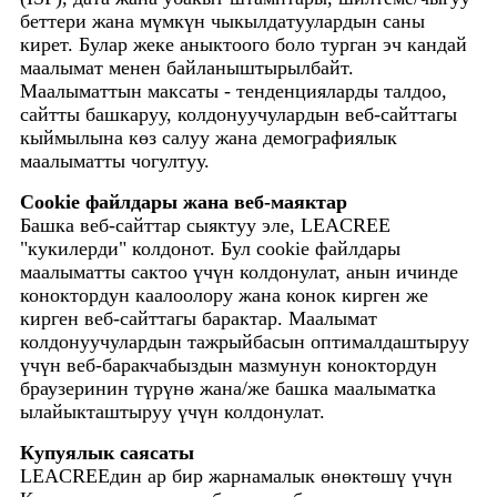
беттери жана мүмкүн чыкылдатуулардын саны
кирет. Булар жеке аныктоого боло турган эч кандай
маалымат менен байланыштырылбайт.
Маалыматтын максаты - тенденцияларды талдоо,
сайтты башкаруу, колдонуучулардын веб-сайттагы
кыймылына көз салуу жана демографиялык
маалыматты чогултуу.
Cookie файлдары жана веб-маяктар
Башка веб-сайттар сыяктуу эле, LEACREE
"кукилерди" колдонот. Бул cookie файлдары
маалыматты сактоо үчүн колдонулат, анын ичинде
коноктордун каалоолору жана конок кирген же
кирген веб-сайттагы барактар. Маалымат
колдонуучулардын тажрыйбасын оптималдаштыруу
үчүн веб-баракчабыздын мазмунун коноктордун
браузеринин түрүнө жана/же башка маалыматка
ылайыкташтыруу үчүн колдонулат.
Купуялык саясаты
LEACREEдин ар бир жарнамалык өнөктөшү үчүн