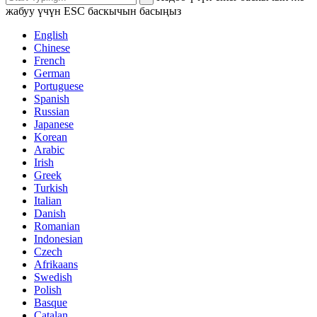
жабуу үчүн ESC баскычын басыңыз
English
Chinese
French
German
Portuguese
Spanish
Russian
Japanese
Korean
Arabic
Irish
Greek
Turkish
Italian
Danish
Romanian
Indonesian
Czech
Afrikaans
Swedish
Polish
Basque
Catalan