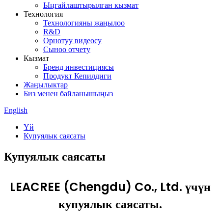
Ыңгайлаштырылган кызмат
Технология
Технологияны жаңылоо
R&D
Орнотуу видеосу
Сыноо отчету
Кызмат
Бренд инвестициясы
Продукт Кепилдиги
Жаңылыктар
Биз менен байланышыңыз
English
Үй
Купуялык саясаты
Купуялык саясаты
LEACREE (Chengdu) Co., Ltd. үчүн
купуялык саясаты.