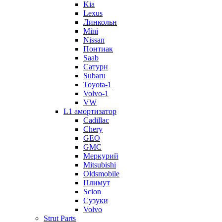
Kia
Lexus
Линкольн
Mini
Nissan
Понтиак
Saab
Сатурн
Subaru
Toyota-1
Volvo-1
VW
L1 амортизатор
Cadillac
Chery
GEO
GMC
Меркурий
Mitsubishi
Oldsmobile
Плимут
Scion
Сузуки
Volvo
Strut Parts