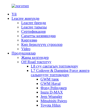
Үй
Leacree жөнүндө
Leacree бренди
Leacree тарыхы
Сертификация
Сапатты көзөмөлдөө
Көргөзмө
Көп берилүүчү суроолор
Video
Продукциялар
Жаңы келгендер
Off Road токтотуу
L8 суу сактагыч топтомдору
L7 Coilover & Damping Force жөнгө
салынуучу топтомдору
GWM танк
GWM Haval
Форд Рейнджер
Isuzu D-MAX
Jeep Wrangler
Mitsubishi Pajero
Toyota Hilux