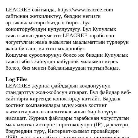
LEACREE сайтында, https://www.leacree.com
сайтынан жеткиликтүү, биздин негизги
артыкчылыктарыбыздын бири - бул
конокторубуздун купуялуулугу. Бул Купуялык
саясатынын документи LEACREE тарабынан
чогултулган жана жазылган маалыматтын түрлөрүн
жана биз аны кантип колдонобуз.
Кошумча суроолоруңуз болсо же биздин Купуялык
саясатыбыз жөнүндө көбүрөөк маалымат керек
болсо, биз менен байланышуудан тартынбаңыз.
Log Files
LEACREE журнал файлдарын колдонуунун
стандарттуу жол-жобосун аткарат. Бул файлдар веб-
сайттарга киргенде конокторду каттайт. Бардык
хостинг компаниялары муну жана хостинг
кызматтарынын аналитикасынын бир бөлүгүн
жасашат. Журнал файлдары тарабынан чогултулган
маалыматка интернет протоколунун (IP) даректери,
браузердин түрү, Интернет-кызмат провайдери
(ISP), дата жана убакыт штамптары, шилтеме/чыгуу