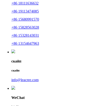
+86 18111636632
+86 19113474085
+86 15680991570
+86 15828563028
+86 15328143031
+86 13154647963
скайп
скайп
info@leacree.com
WeChat