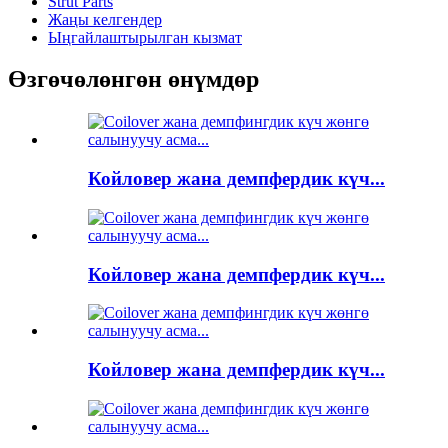
Strut Parts
Жаңы келгендер
Ыңгайлаштырылган кызмат
Өзгөчөлөнгөн өнүмдөр
Койловер жана демпфердик күч...
Койловер жана демпфердик күч...
Койловер жана демпфердик күч...