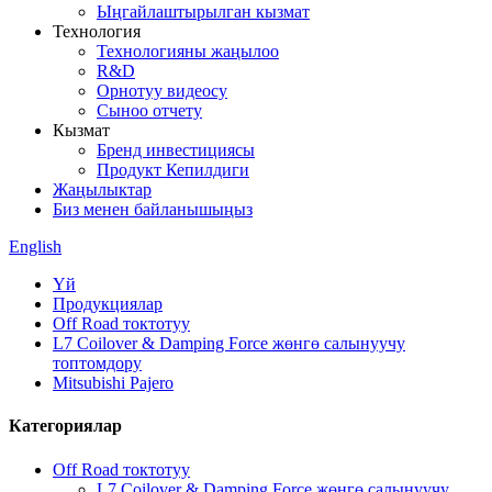
Ыңгайлаштырылган кызмат
Технология
Технологияны жаңылоо
R&D
Орнотуу видеосу
Сыноо отчету
Кызмат
Бренд инвестициясы
Продукт Кепилдиги
Жаңылыктар
Биз менен байланышыңыз
English
Үй
Продукциялар
Off Road токтотуу
L7 Coilover & Damping Force жөнгө салынуучу
топтомдору
Mitsubishi Pajero
Категориялар
Off Road токтотуу
L7 Coilover & Damping Force жөнгө салынуучу