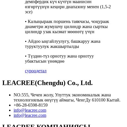
демпфердик күч күчтүн маанисин
өзгөртүүнүн кеңири диапазону менен (1,5-2
эсе)
• Калыңыраак поршень таякчасы, чоңураак
диаметри жумушчу цилиндр жана сырткы
цилиндр узак кызмат мөөнөтү үчүн
• Айдоо ыңгайлуулугу, башкаруу жана
туруктуулук жакшыртылды
• Түздөн-түз орнотуу жана орнотуу
убактысын үнөмдөө
суроо
детал
LEACREE(Chengdu) Co., Ltd.
NO.555, Чечен жолу, Улуттук экономикалык жана
технологиялык өнүгүү аймагы, ЧенгДу 610100 Кытай.
+86-28-6598-8159
info@leacree.com
info@leacree.com