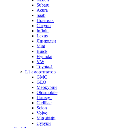
Subaru
Acura
Saab
Понтиак
Сатурн
Infiniti
Lexus
Линкольн
Mini
Buick
Hyundai
VW
Toyota-1
L1 амортизатор
GMC
GEO
Меркурий
Oldsmobile
Плимут
Cadillac
Scion
Volvo
Mitsubishi
Сузуки