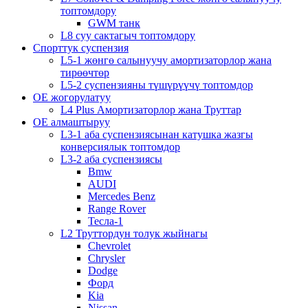
топтомдору
GWM танк
L8 суу сактагыч топтомдору
Спорттук суспензия
L5-1 жөнгө салынуучу амортизаторлор жана
тирөөчтөр
L5-2 суспензияны түшүрүүчү топтомдор
OE жогорулатуу
L4 Plus Амортизаторлор жана Труттар
OE алмаштыруу
L3-1 аба суспензиясынан катушка жазгы
конверсиялык топтомдор
L3-2 аба суспензиясы
Bmw
AUDI
Mercedes Benz
Range Rover
Тесла-1
L2 Труттордун толук жыйнагы
Chevrolet
Chrysler
Dodge
Форд
Kia
Nissan