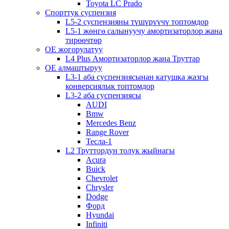
Toyota LC Prado
Спорттук суспензия
L5-2 суспензияны түшүрүүчү топтомдор
L5-1 жөнгө салынуучу амортизаторлор жана
тирөөчтөр
OE жогорулатуу
L4 Plus Амортизаторлор жана Труттар
OE алмаштыруу
L3-1 аба суспензиясынан катушка жазгы
конверсиялык топтомдор
L3-2 аба суспензиясы
AUDI
Bmw
Mercedes Benz
Range Rover
Тесла-1
L2 Труттордун толук жыйнагы
Acura
Buick
Chevrolet
Chrysler
Dodge
Форд
Hyundai
Infiniti