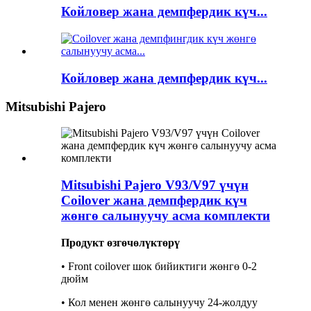
Койловер жана демпфердик күч...
Койловер жана демпфердик күч...
Mitsubishi Pajero
Mitsubishi Pajero V93/V97 үчүн
Coilover жана демпфердик күч
жөнгө салынуучу асма комплекти
Продукт өзгөчөлүктөрү
• Front coilover шок бийиктиги жөнгө 0-2
дюйм
• Кол менен жөнгө салынуучу 24-жолдуу