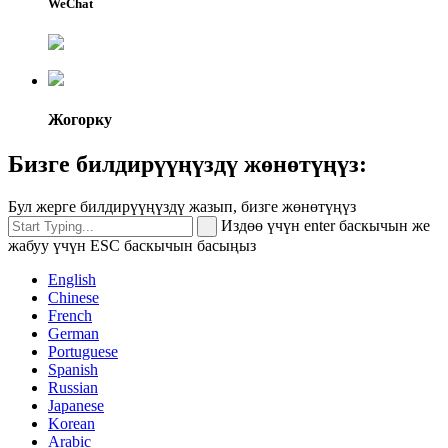
WeChat
Жогорку
Бизге билдирүүңүздү жөнөтүңүз:
Бул жерге билдирүүңүздү жазып, бизге жөнөтүңүз
Издөө үчүн enter баскычын же
жабуу үчүн ESC баскычын басыңыз
English
Chinese
French
German
Portuguese
Spanish
Russian
Japanese
Korean
Arabic