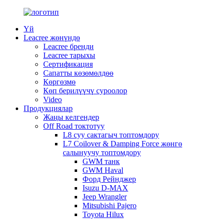
Үй
Leacree жөнүндө
Leacree бренди
Leacree тарыхы
Сертификация
Сапатты көзөмөлдөө
Көргөзмө
Көп берилүүчү суроолор
Video
Продукциялар
Жаңы келгендер
Off Road токтотуу
L8 суу сактагыч топтомдору
L7 Coilover & Damping Force жөнгө
салынуучу топтомдору
GWM танк
GWM Haval
Форд Рейнджер
Isuzu D-MAX
Jeep Wrangler
Mitsubishi Pajero
Toyota Hilux