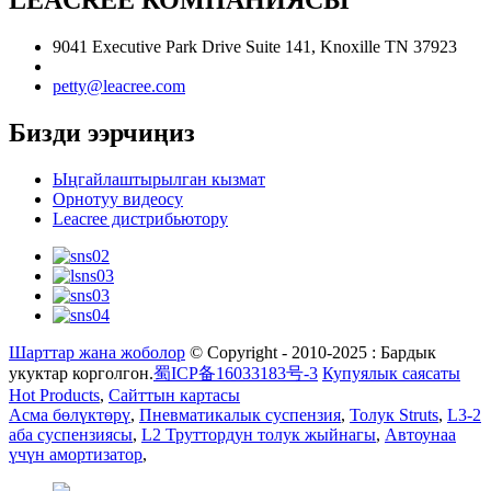
LEACREE КОМПАНИЯСЫ
9041 Executive Park Drive Suite 141, Knoxille TN 37923
petty@leacree.com
Бизди ээрчиңиз
Ыңгайлаштырылган кызмат
Орнотуу видеосу
Leacree дистрибьютору
Шарттар жана жоболор
© Copyright - 2010-2025 : Бардык
укуктар корголгон.
蜀ICP备16033183号-3
Купуялык саясаты
Hot Products
,
Сайттын картасы
Асма бөлүктөрү
,
Пневматикалык суспензия
,
Толук Struts
,
L3-2
аба суспензиясы
,
L2 Труттордун толук жыйнагы
,
Автоунаа
үчүн амортизатор
,