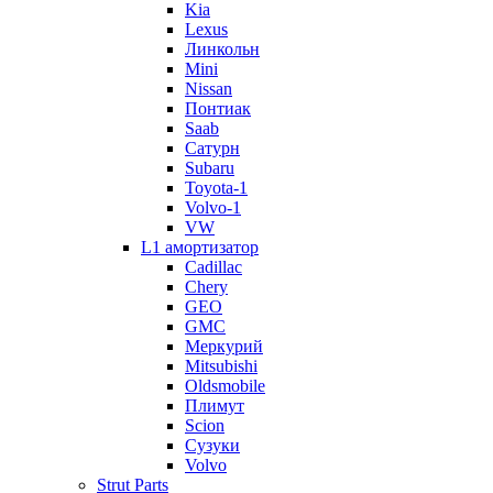
Kia
Lexus
Линкольн
Mini
Nissan
Понтиак
Saab
Сатурн
Subaru
Toyota-1
Volvo-1
VW
L1 амортизатор
Cadillac
Chery
GEO
GMC
Меркурий
Mitsubishi
Oldsmobile
Плимут
Scion
Сузуки
Volvo
Strut Parts